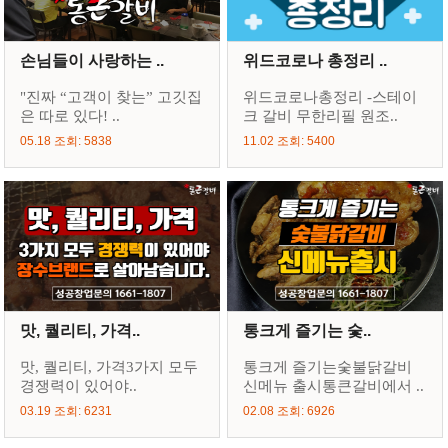
손님들이 사랑하는 ..
위드코로나 총정리 ..
"진짜 “고객이 찾는” 고깃집
위드코로나총정리 -스테이
은 따로 있다! ..
크 갈비 무한리필 원조..
05.18 조회: 5838
11.02 조회: 5400
맛, 퀄리티, 가격..
통크게 즐기는 숯..
맛, 퀄리티, 가격3가지 모두
통크게 즐기는숯불닭갈비
경쟁력이 있어야..
신메뉴 출시통큰갈비에서 ..
03.19 조회: 6231
02.08 조회: 6926