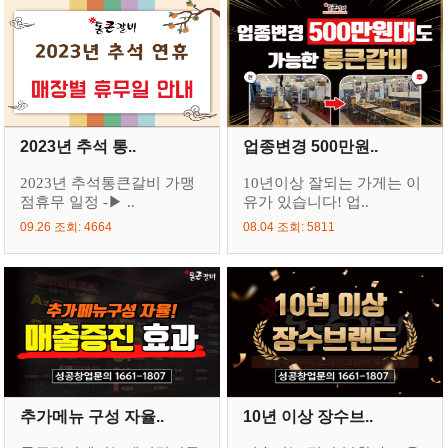
2023년 추석 통..
업종변경 500만원..
2023년 추석통큰갈비 가맹
10년이상 잘되는 가게는 이
점휴무 일정 -▶ ..
유가 있습니다! 업..
09.26 조회: 4664
08.04 조회: 5811
추가메뉴 구성 자율..
10년 이상 장수브..