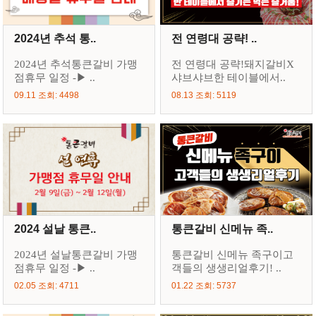
2024년 추석 통..
전 연령대 공략! ..
2024년 추석통큰갈비 가맹
전 연령대 공략!돼지갈비X
점휴무 일정 -▶ ..
샤브샤브한 테이블에서..
09.11 조회: 4498
08.13 조회: 5119
2024 설날 통큰..
통큰갈비 신메뉴 족..
2024년 설날통큰갈비 가맹
통큰갈비 신메뉴 족구이고
점휴무 일정 -▶ ..
객들의 생생리얼후기! ..
02.05 조회: 4711
01.22 조회: 5737