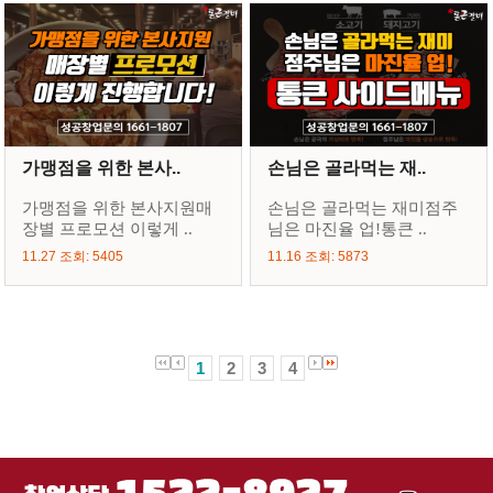
가맹점을 위한 본사..
손님은 골라먹는 재..
가맹점을 위한 본사지원매
손님은 골라먹는 재미점주
장별 프로모션 이렇게 ..
님은 마진율 업!통큰 ..
11.27 조회: 5405
11.16 조회: 5873
1
2
3
4