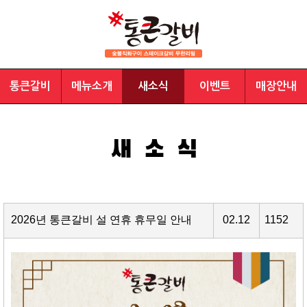
통큰갈비
메뉴소개
새소식
이벤트
매장안내
2026년 통큰갈비 설 연휴 휴무일 안내
02.12
1152