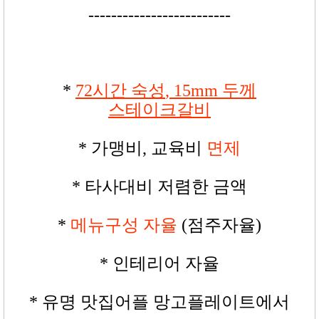
-------------------------
*
72
시간 숙성
, 15mm
두께
스테이크갈비
*
가맹비
,
교육비
면제
*
타사대비 저렴한 금액
*
메뉴구성 자율
(
점주자율
)
*
인테리어 자율
*
유명 맛집어플 망고플레이트에서