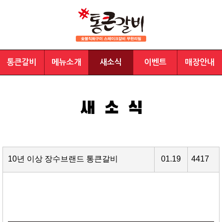
통큰갈비
메뉴소개
새소식
이벤트
매장안내
10년 이상 장수브랜드 통큰갈비
01.19
4417