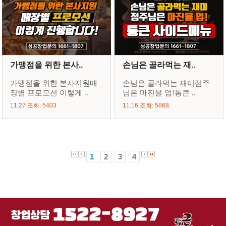
가맹점을 위한 본사..
손님은 골라먹는 재..
가맹점을 위한 본사지원매
손님은 골라먹는 재미점주
장별 프로모션 이렇게 ..
님은 마진율 업!통큰 ..
11.27 조회: 5403
11.16 조회: 5868
1
2
3
4