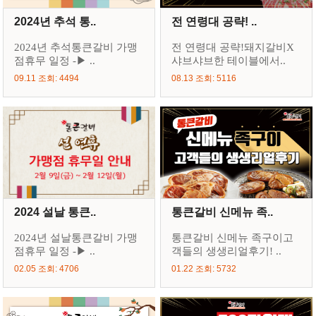
2024년 추석 통..
전 연령대 공략! ..
2024년 추석통큰갈비 가맹
전 연령대 공략!돼지갈비X
점휴무 일정 -▶ ..
샤브샤브한 테이블에서..
09.11 조회: 4494
08.13 조회: 5116
2024 설날 통큰..
통큰갈비 신메뉴 족..
2024년 설날통큰갈비 가맹
통큰갈비 신메뉴 족구이고
점휴무 일정 -▶ ..
객들의 생생리얼후기! ..
02.05 조회: 4706
01.22 조회: 5732