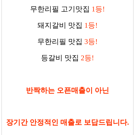
무한리필 고기맛집
1
등!
돼지갈비 맛집
1
등!
무한리필 맛집
3
등!
등갈비 맛집
2
등!
반짝하는 오픈매출이 아닌
장기간 안정적인 매출로 보답드립니다.