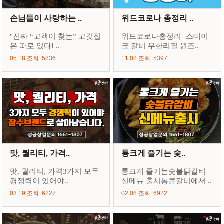
손님들이 사랑하는 ..
위드코로나 총정리 ..
"진짜 “고객이 찾는” 고깃집
위드코로나총정리 -스테이
은 따로 있다! ..
크 갈비 무한리필 원조..
05.18 조회: 5836
11.02 조회: 5397
맛, 퀄리티, 가격..
통크게 즐기는 숯..
맛, 퀄리티, 가격3가지 모두
통크게 즐기는숯불닭갈비
경쟁력이 있어야..
신메뉴 출시통큰갈비에서 ..
03.19 조회: 6227
02.08 조회: 6922