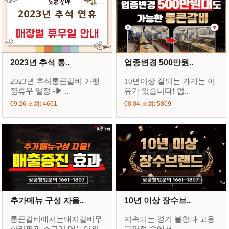
2023년 추석 통..
업종변경 500만원..
2023년 추석통큰갈비 가맹
10년이상 잘되는 가게는 이
점휴무 일정 -▶ ..
유가 있습니다! 업..
09.26 조회: 4661
08.04 조회: 5809
추가메뉴 구성 자율..
10년 이상 장수브..
통큰갈비에서는돼지갈비무
지속되는 경기 불황과 고용