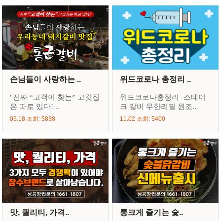
손님들이 사랑하는 ..
위드코로나 총정리 ..
"진짜 “고객이 찾는” 고깃집
위드코로나총정리 -스테이
은 따로 있다! ..
크 갈비 무한리필 원조..
05.18 조회: 5838
11.02 조회: 5400
맛, 퀄리티, 가격..
통크게 즐기는 숯..