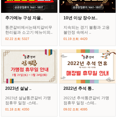
추가메뉴 구성 자율..
10년 이상 장수브..
통큰갈비에서는돼지갈비무
지속되는 경기 불황과 고용
한리필과 소고기 메뉴이외..
불안정 속에서 ..
02.22 조회: 5327
01.19 조회: 4420
2023년 설날 ..
2022년 추석 통..
2023년 설날통큰갈비 가맹
2022년 추석통큰갈비 가맹
점휴무 일정 -스테..
점휴무 일정 -스테..
01.18 조회: 4350
09.02 조회: 4095