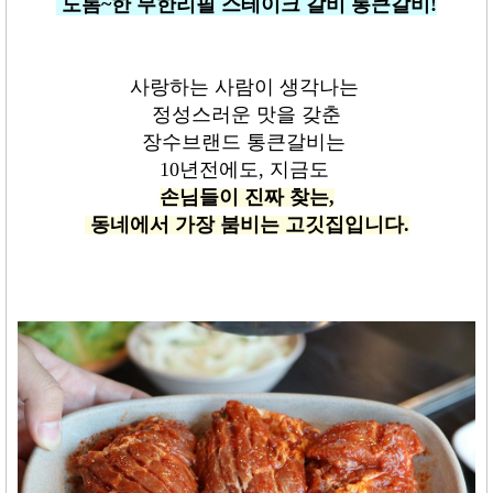
도톰
~
한 무한리필 스테이크 갈비 통큰갈비
!
사랑하는 사람이 생각나는
정성스러운 맛을 갖춘
장수브랜드 통큰갈비는
10
년전에도
,
지금도
손님들이
진짜 찾는,
동네에서 가장 붐비는 고깃집입니다
.