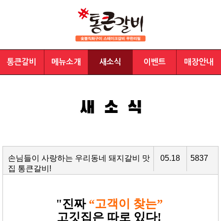
통큰갈비
메뉴소개
새소식
이벤트
매장안내
손님들이 사랑하는 우리동네 돼지갈비 맛
05.18
5837
집 통큰갈비!
"진짜
“고객이 찾는”
고깃집은 따로 있다!