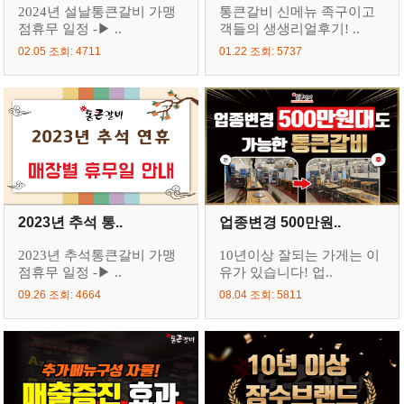
2024년 설날통큰갈비 가맹
통큰갈비 신메뉴 족구이고
점휴무 일정 -▶ ..
객들의 생생리얼후기! ..
02.05 조회: 4711
01.22 조회: 5737
2023년 추석 통..
업종변경 500만원..
2023년 추석통큰갈비 가맹
10년이상 잘되는 가게는 이
점휴무 일정 -▶ ..
유가 있습니다! 업..
09.26 조회: 4664
08.04 조회: 5811