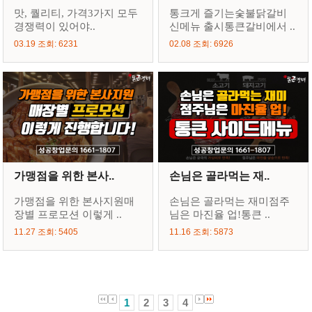
맛, 퀄리티, 가격3가지 모두
통크게 즐기는숯불닭갈비
경쟁력이 있어야..
신메뉴 출시통큰갈비에서 ..
03.19 조회: 6231
02.08 조회: 6926
가맹점을 위한 본사..
손님은 골라먹는 재..
가맹점을 위한 본사지원매
손님은 골라먹는 재미점주
장별 프로모션 이렇게 ..
님은 마진율 업!통큰 ..
11.27 조회: 5405
11.16 조회: 5873
1
2
3
4