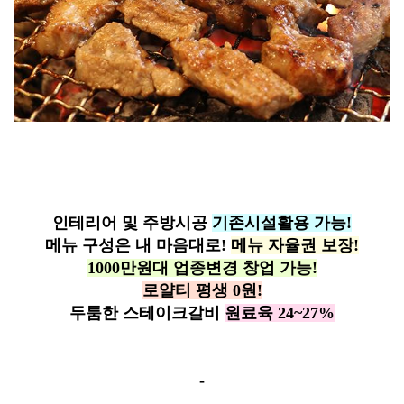
인테리어 및 주방시공
기존시설활용 가능!
메뉴 구성은 내 마음대로
!
메뉴 자율권 보장
!
1000
만원대 업종변경 창업 가능
!
로얄티 평생
0
원
!
두툼한 스테이크갈비
원료육
24~27%
-