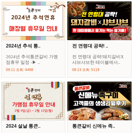
2024년 추석 통..
전 연령대 공략! ..
2024년 추석통큰갈비 가맹
전 연령대 공략!돼지갈비X
점휴무 일정 -▶ ..
샤브샤브한 테이블에서..
09.11 조회: 4498
08.13 조회: 5119
2024 설날 통큰..
통큰갈비 신메뉴 족..