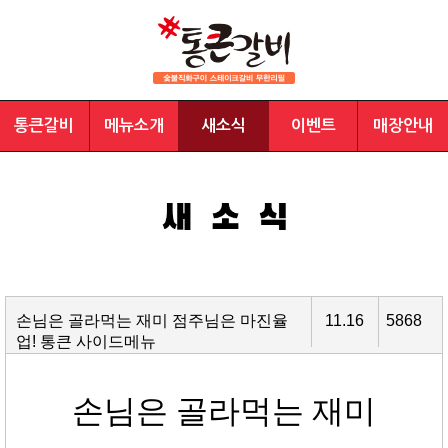
통큰갈비
메뉴소개
새소식
이벤트
매장안내
손님은 골라먹는 재미 점주님은 마진율
11.16
5868
업! 통큰 사이드메뉴
손님은 골라먹는 재미