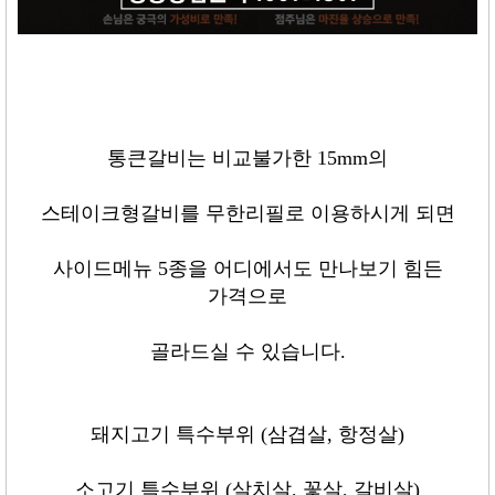
통큰갈비는 비교불가한
15mm
의
스테이크형갈비를 무한리필로 이용하시게 되면
사이드메뉴
5
종을 어디에서도 만나보기 힘든
가격으로
골라드실 수 있습니다
.
돼지고기 특수부위
(
삼겹살
,
항정살
)
소고기 특수부위
(
살치살
,
꽃살
,
갈비살
)