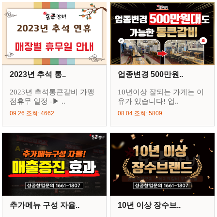
2023년 추석 통..
업종변경 500만원..
2023년 추석통큰갈비 가맹
10년이상 잘되는 가게는 이
점휴무 일정 -▶ ..
유가 있습니다! 업..
09.26 조회: 4662
08.04 조회: 5809
추가메뉴 구성 자율..
10년 이상 장수브..