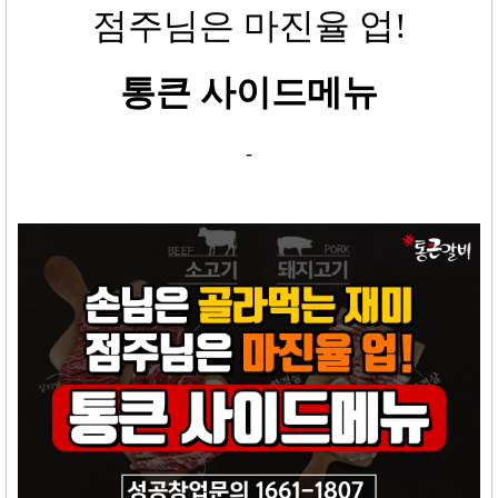
점주님은 마진율 업
!
통큰 사이드메뉴
-