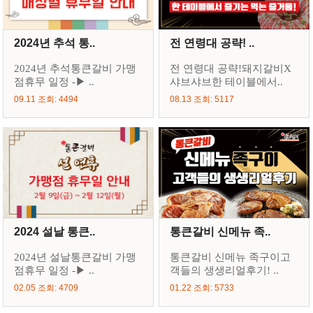
2024년 추석 통..
전 연령대 공략! ..
2024년 추석통큰갈비 가맹
전 연령대 공략!돼지갈비X
점휴무 일정 -▶ ..
샤브샤브한 테이블에서..
09.11 조회: 4494
08.13 조회: 5117
2024 설날 통큰..
통큰갈비 신메뉴 족..
2024년 설날통큰갈비 가맹
통큰갈비 신메뉴 족구이고
점휴무 일정 -▶ ..
객들의 생생리얼후기! ..
02.05 조회: 4709
01.22 조회: 5733