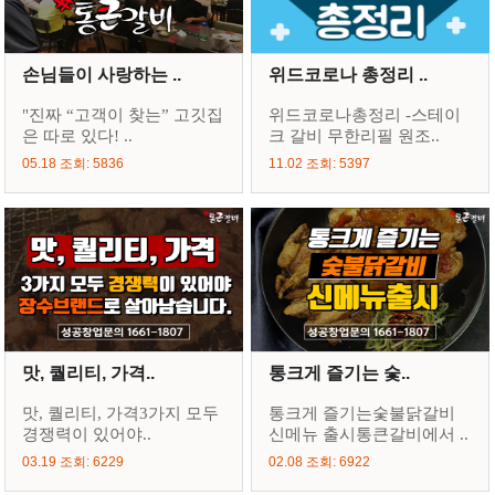
손님들이 사랑하는 ..
위드코로나 총정리 ..
"진짜 “고객이 찾는” 고깃집
위드코로나총정리 -스테이
은 따로 있다! ..
크 갈비 무한리필 원조..
05.18 조회: 5836
11.02 조회: 5397
맛, 퀄리티, 가격..
통크게 즐기는 숯..
맛, 퀄리티, 가격3가지 모두
통크게 즐기는숯불닭갈비
경쟁력이 있어야..
신메뉴 출시통큰갈비에서 ..
03.19 조회: 6229
02.08 조회: 6922