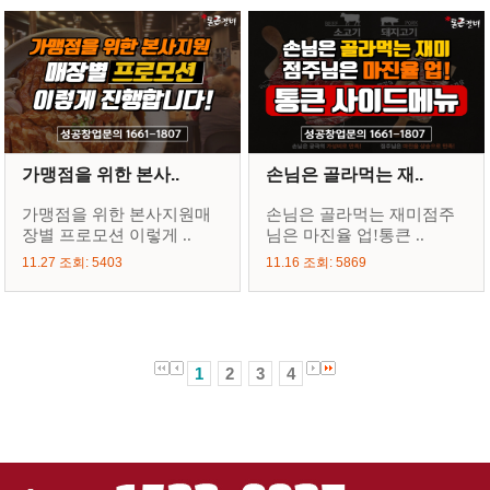
가맹점을 위한 본사..
손님은 골라먹는 재..
가맹점을 위한 본사지원매
손님은 골라먹는 재미점주
장별 프로모션 이렇게 ..
님은 마진율 업!통큰 ..
11.27 조회: 5403
11.16 조회: 5869
1
2
3
4