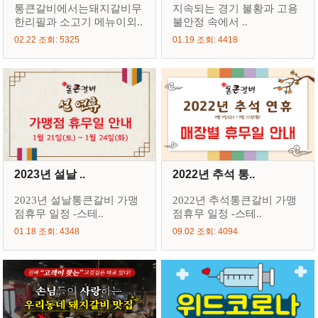
통큰갈비에서는돼지갈비무
지속되는 경기 불황과 고용
한리필과 소고기 메뉴이외..
불안정 속에서 ..
02.22 조회: 5325
01.19 조회: 4418
2023년 설날 ..
2022년 추석 통..
2023년 설날통큰갈비 가맹
2022년 추석통큰갈비 가맹
점휴무 일정 -스테..
점휴무 일정 -스테..
01.18 조회: 4348
09.02 조회: 4094