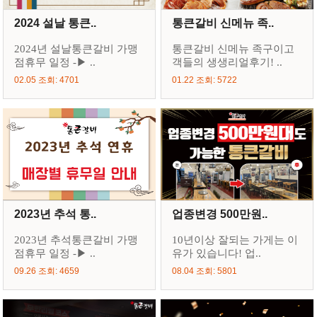
2024 설날 통큰..
통큰갈비 신메뉴 족..
2024년 설날통큰갈비 가맹
통큰갈비 신메뉴 족구이고
점휴무 일정 -▶ ..
객들의 생생리얼후기! ..
02.05 조회: 4701
01.22 조회: 5722
2023년 추석 통..
업종변경 500만원..
2023년 추석통큰갈비 가맹
10년이상 잘되는 가게는 이
점휴무 일정 -▶ ..
유가 있습니다! 업..
09.26 조회: 4659
08.04 조회: 5801