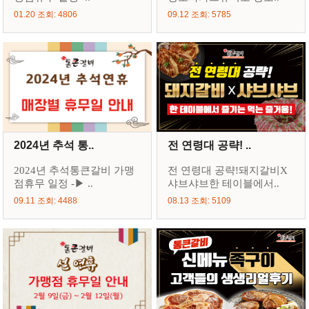
01.20 조회: 4806
09.12 조회: 5785
2024년 추석 통..
전 연령대 공략! ..
2024년 추석통큰갈비 가맹
전 연령대 공략!돼지갈비X
점휴무 일정 -▶ ..
샤브샤브한 테이블에서..
09.11 조회: 4488
08.13 조회: 5109