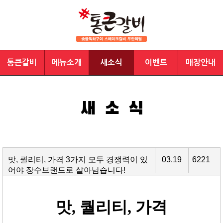
통큰갈비
메뉴소개
새소식
이벤트
매장안내
맛, 퀄리티, 가격 3가지 모두 경쟁력이 있
03.19
6221
어야 장수브랜드로 살아남습니다!
맛
,
퀄리티
,
가격