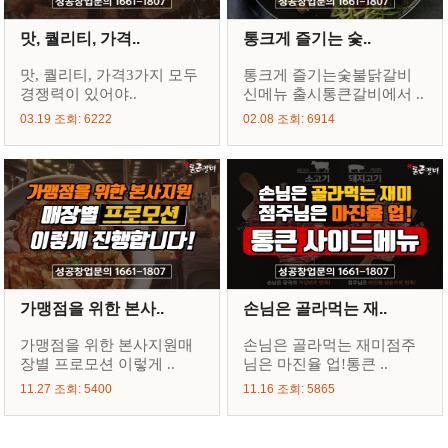
맛, 퀄리티, 가격..
통크게 즐기는 숯..
맛, 퀄리티, 가격3가지 모두
통크게 즐기는숯불닭갈비
경쟁력이 있어야..
신메뉴 출시통큰갈비에서 ..
03.19 조회: 6222
02.08 조회: 6914
가맹점을 위한 본사..
손님은 골라먹는 재..
가맹점을 위한 본사지원매
손님은 골라먹는 재미점주
장별 프로모션 이렇게 ..
님은 마진율 업!통큰 ..
11.27 조회: 5400
11.16 조회: 5865