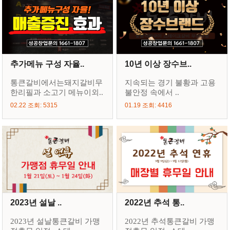
추가메뉴 구성 자율..
10년 이상 장수브..
통큰갈비에서는돼지갈비무
지속되는 경기 불황과 고용
한리필과 소고기 메뉴이외..
불안정 속에서 ..
02.22 조회: 5315
01.19 조회: 4416
2023년 설날 ..
2022년 추석 통..
2023년 설날통큰갈비 가맹
2022년 추석통큰갈비 가맹