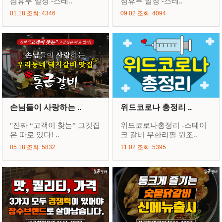
점휴무 일정 -스테..
점휴무 일정 -스테..
01.18 조회: 4346
09.02 조회: 4094
손님들이 사랑하는 ..
위드코로나 총정리 ..
"진짜 “고객이 찾는” 고깃집
위드코로나총정리 -스테이
은 따로 있다! ..
크 갈비 무한리필 원조..
05.18 조회: 5832
11.02 조회: 5395