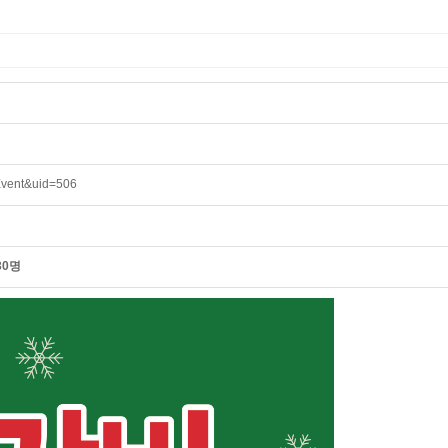
Event&uid=506
30명