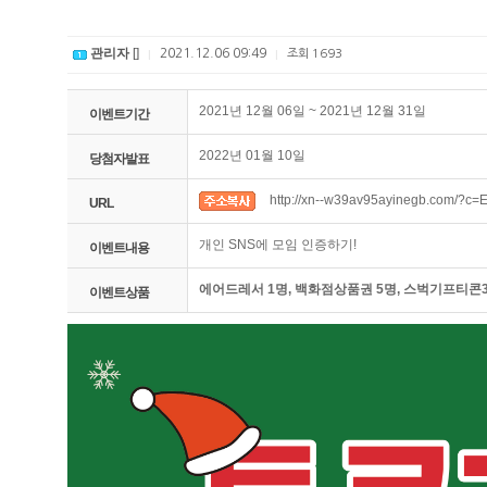
관리자
[]
2021.12.06 09:49
|
|
조회
1693
2021년 12월 06일 ~ 2021년 12월 31일
이벤트기간
2022년 01월 10일
당첨자발표
http://xn--w39av95ayinegb.com/?c=
URL
개인 SNS에 모임 인증하기!
이벤트내용
에어드레서 1명, 백화점상품권 5명, 스벅기프티콘
이벤트상품