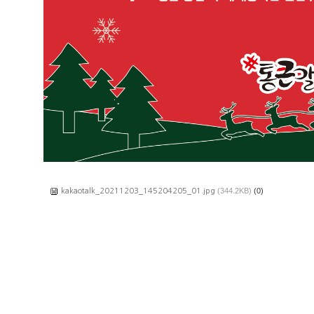
(344.2KB)
(0)
kakaotalk_20211203_145204205_01.jpg