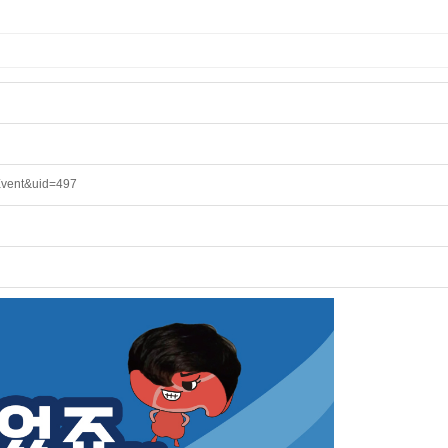
Event&uid=497