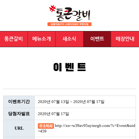
통큰갈비
메뉴소개
새소식
이벤트
매장안내
이벤트기간
2020년 07월 13일 ~ 2020년 07월 17일
당첨자발표
2020년 07월 17일
http://xn--w39av95ayinegb.com/?c=Event&uid
URL
=459