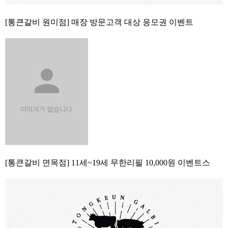
[통큰갈비 원미점] 매장 방문고객 대상 응모권 이벤트
[통큰갈비 면목점] 11세~19세 무한리필 10,000원 이벤트스