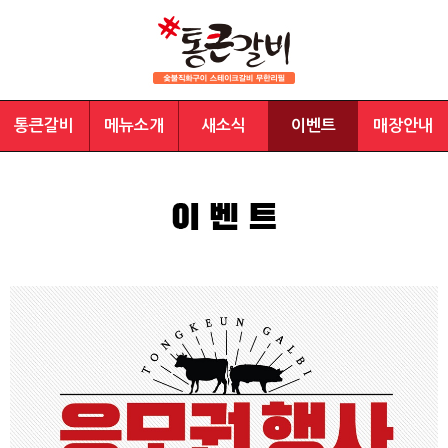
통큰갈비
메뉴소개
새소식
이벤트
매장안내