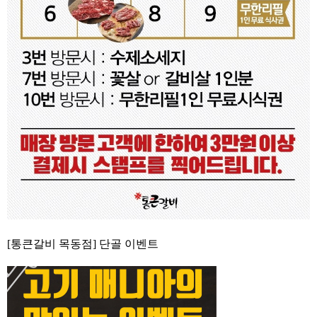
[통큰갈비 목동점] 단골 이벤트