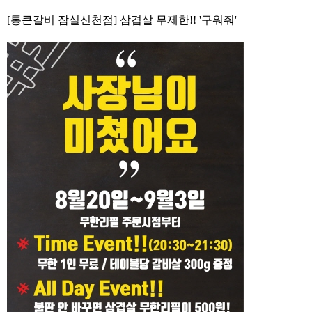
[통큰갈비 잠실신천점] 삼겹살 무제한!! '구워줘'