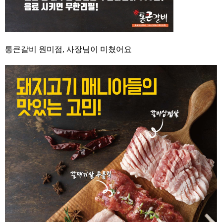
통큰갈비 원미점, 사장님이 미쳤어요