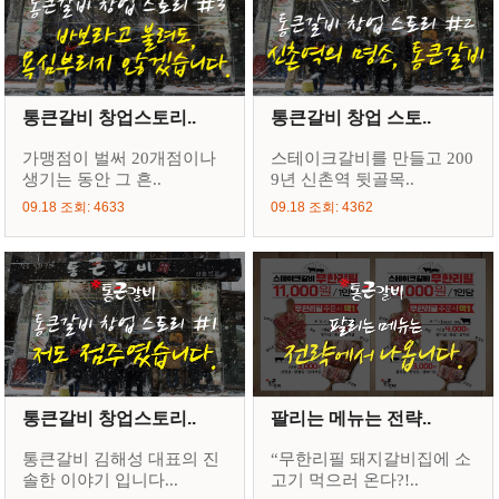
통큰갈비 창업스토리..
통큰갈비 창업 스토..
가맹점이 벌써 20개점이나
스테이크갈비를 만들고 200
생기는 동안 그 흔..
9년 신촌역 뒷골목..
09.18 조회: 4633
09.18 조회: 4362
통큰갈비 창업스토리..
팔리는 메뉴는 전략..
통큰갈비 김해성 대표의 진
“무한리필 돼지갈비집에 소
솔한 이야기 입니다...
고기 먹으러 온다?!..