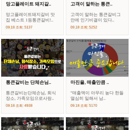
망고플레이트 돼지갈..
고객이 말하는 통큰..
망고플레이트돼지갈비 맛
고객이 말하는 통큰갈비그
집 베스트 1등통큰갈비!..
안에 인기비결이 있다..
09.18 조회: 5137
09.18 조회: 5252
통큰갈비는 단체손님..
마진율, 매출만큼 ..
통큰갈비는단체손님, 회식
"매출액이 아무리 높다 한들
장소, 가족모임으로사랑..
열심히 일해서 남..
09.18 조회: 4938
09.18 조회: 5170