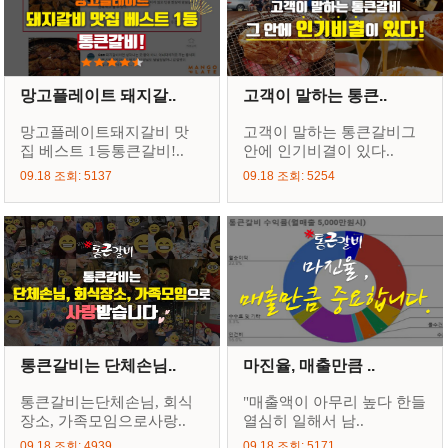
망고플레이트 돼지갈..
고객이 말하는 통큰..
망고플레이트돼지갈비 맛
고객이 말하는 통큰갈비그
집 베스트 1등통큰갈비!..
안에 인기비결이 있다..
09.18 조회: 5137
09.18 조회: 5254
통큰갈비는 단체손님..
마진율, 매출만큼 ..
통큰갈비는단체손님, 회식
"매출액이 아무리 높다 한들
장소, 가족모임으로사랑..
열심히 일해서 남..
09.18 조회: 4939
09.18 조회: 5171