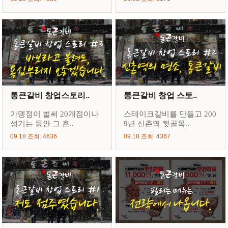
통큰갈비 창업스토리..
통큰갈비 창업 스토..
가맹점이 벌써 20개점이나
스테이크갈비를 만들고 200
생기는 동안 그 흔..
9년 신촌역 뒷골목..
09.18 조회: 4636
09.18 조회: 4367