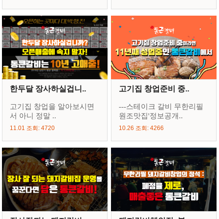
한두달 장사하실겁니..
고기집 창업준비 중..
고기집 창업을 알아보시면
---스테이크 갈비 무한리필
서 아니 정말 ..
원조맛집'정보공개..
11.01 조회: 4720
10.26 조회: 4266