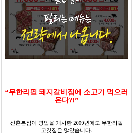
“
무한리필 돼지갈비집에 소고기 먹으러
온다?
!”
신촌본점이 영업을 개시한
2009
년에도 무한리필
고깃집은 많았습니다
.