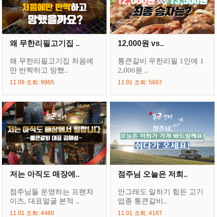
왜 무한리필고기집 ..
12,000원 vs..
왜 무한리필고기집 처음에
통큰갈비 무한리필 1인에 1
만 반짝하고 망했..
2,000원 ..
11.09 조회: 9965
11.01 조회: 5667
저는 아직도 매장에..
점주님 오늘은 저희..
점주님들 운영하는 프랜차
안그래도 일하기 힘든 고기
이즈, 대표얼굴 본적 ..
업종 통큰갈비..
11.01 조회: 4480
11.01 조회: 4187