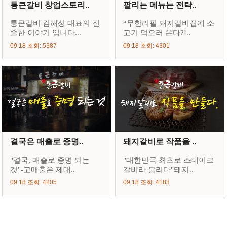
통큰갈비 창업스토리..
팔리는 메뉴는 전략..
통큰갈비 김해성 대표의 진
“무한리필 돼지갈비집에 소
솔한 이야기 입니다...
고기 먹으러 온다?!..
09.18 조회: 5387
09.18 조회: 4301
결국은 매출로 증명..
돼지갈비로 작품을 ..
"결국, 매출로 증명 되는
"대한민국 최초로 스테이크
것"-고매출은 제대..
갈비라 불리다"돼지..
09.18 조회: 4205
09.18 조회: 4183