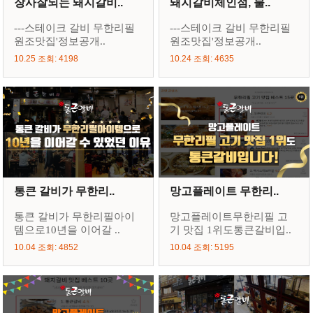
장사잘되는 돼지갈비..
돼지갈비체인점, 불..
---스테이크 갈비 무한리필
---스테이크 갈비 무한리필
원조맛집'정보공개..
원조맛집'정보공개..
10.25 조회: 4198
10.24 조회: 4635
통큰 갈비가 무한리..
망고플레이트 무한리..
통큰 갈비가 무한리필아이
망고플레이트무한리필 고
템으로10년을 이어갈 ..
기 맛집 1위도통큰갈비입..
10.04 조회: 4852
10.04 조회: 5195