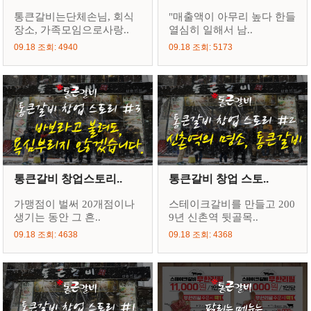
통큰갈비는단체손님, 회식
"매출액이 아무리 높다 한들
장소, 가족모임으로사랑..
열심히 일해서 남..
09.18 조회: 4940
09.18 조회: 5173
통큰갈비 창업스토리..
통큰갈비 창업 스토..
가맹점이 벌써 20개점이나
스테이크갈비를 만들고 200
생기는 동안 그 흔..
9년 신촌역 뒷골목..
09.18 조회: 4638
09.18 조회: 4368