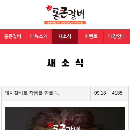
통큰갈비
메뉴소개
새소식
이벤트
매장안내
돼지갈비로 작품을 만들다.
09.18
4185