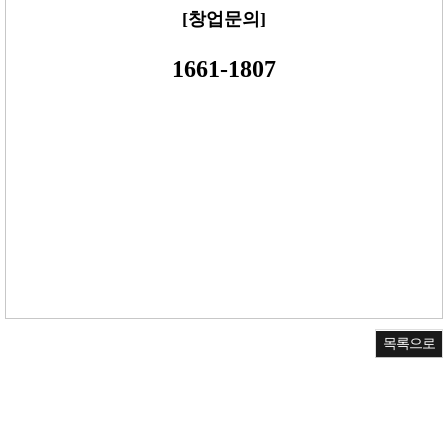
[창업문의]
1661-1807
고기집창업 돼지갈비창업 고깃집창업 무한리필창업 삼겹살체인점 고기체인점 업종변경창업
업종전환 명륜진사갈비 국민전통갈비 북촌삼대갈비 면륜진사갈비창업 업종전환창업
소자본창업,창업,부부창업,창업아이템,은퇴창업,청년창업,프랜차이즈창업,뜨는창업,가맹점모
집, 가맹점모집대행, 프랜차이즈영업, 프랜차이즈영업대행, 프랜차이즈가맹사업
체인점모집, 체인점모집대행, 프랜차이즈인큐베이팅, 가맹점모집광고, 프렌차이즈인큐베이
팅, 프렌차이즈영업, 프렌차이즈영업대행, 프렌차이즈가맹사업
목록으로