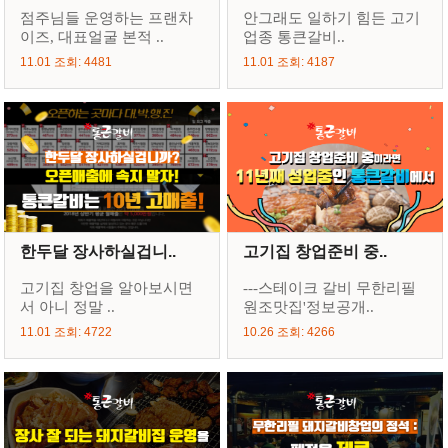
점주님들 운영하는 프랜차
안그래도 일하기 힘든 고기
이즈, 대표얼굴 본적 ..
업종 통큰갈비..
11.01 조회: 4481
11.01 조회: 4187
한두달 장사하실겁니..
고기집 창업준비 중..
고기집 창업을 알아보시면
---스테이크 갈비 무한리필
서 아니 정말 ..
원조맛집'정보공개..
11.01 조회: 4722
10.26 조회: 4266