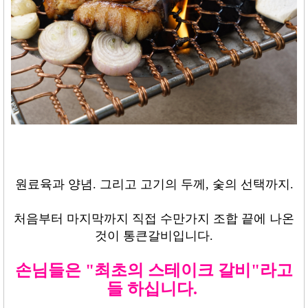
원료육과 양념
.
그리고 고기의 두께
,
숯의 선택까지
.
처음부터 마지막까지 직접 수만가지 조합 끝에 나온
것이 통큰갈비입니다
.
손님들은 "최초의 스테이크 갈비"라고
들 하십니다
.