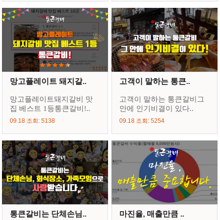
망고플레이트 돼지갈..
고객이 말하는 통큰..
망고플레이트돼지갈비 맛
고객이 말하는 통큰갈비그
집 베스트 1등통큰갈비!..
안에 인기비결이 있다..
09.18 조회: 5138
09.18 조회: 5254
통큰갈비는 단체손님..
마진율, 매출만큼 ..