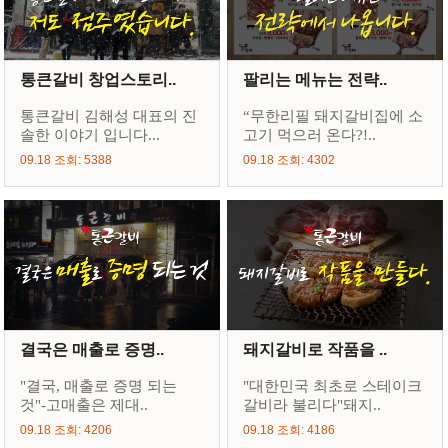
통큰갈비 창업스토리..
팔리는 메뉴는 전략..
통큰갈비 김해성 대표의 진
“무한리필 돼지갈비집에 소
솔한 이야기 입니다...
고기 먹으러 온다?!..
09.18 조회: 5388
09.18 조회: 4302
결국은 매출로 증명..
돼지갈비로 작품을 ..
"결국, 매출로 증명 되는
"대한민국 최초로 스테이크
것"-고매출은 제대..
갈비라 불리다"돼지..
09.18 조회: 4206
09.18 조회: 4186