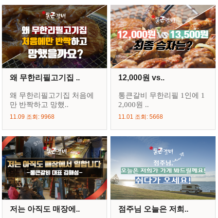
왜 무한리필고기집 ..
12,000원 vs..
왜 무한리필고기집 처음에
통큰갈비 무한리필 1인에 1
만 반짝하고 망했..
2,000원 ..
11.09 조회: 9968
11.01 조회: 5668
저는 아직도 매장에..
점주님 오늘은 저희..