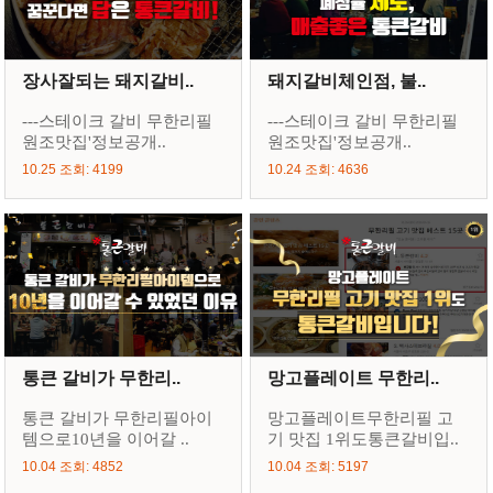
장사잘되는 돼지갈비..
돼지갈비체인점, 불..
---스테이크 갈비 무한리필
---스테이크 갈비 무한리필
원조맛집'정보공개..
원조맛집'정보공개..
10.25 조회: 4199
10.24 조회: 4636
통큰 갈비가 무한리..
망고플레이트 무한리..
통큰 갈비가 무한리필아이
망고플레이트무한리필 고
템으로10년을 이어갈 ..
기 맛집 1위도통큰갈비입..
10.04 조회: 4852
10.04 조회: 5197