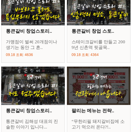
통큰갈비 창업스토리..
통큰갈비 창업 스토..
가맹점이 벌써 20개점이나
스테이크갈비를 만들고 200
생기는 동안 그 흔..
9년 신촌역 뒷골목..
09.18 조회: 4636
09.18 조회: 4364
통큰갈비 창업스토리..
팔리는 메뉴는 전략..
통큰갈비 김해성 대표의 진
“무한리필 돼지갈비집에 소
솔한 이야기 입니다...
고기 먹으러 온다?!..