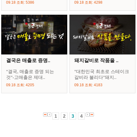
09.18 조회: 5386
09.18 조회: 4298
결국은 매출로 증명..
돼지갈비로 작품을 ..
"결국, 매출로 증명 되는
"대한민국 최초로 스테이크
것"-고매출은 제대..
갈비라 불리다"돼지..
09.18 조회: 4205
09.18 조회: 4183
1
2
3
4