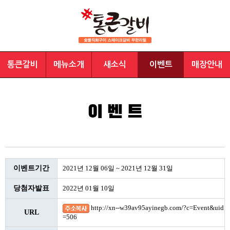
통큰갈비
메뉴소개
새소식
이벤트
매장안내
이벤트기간
2021년 12월 06일 ~ 2021년 12월 31일
당첨자발표
2022년 01월 10일
http://xn--w39av95ayinegb.com/?c=Event&uid
URL
=506