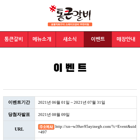
통큰갈비
메뉴소개
새소식
이벤트
매장안내
이벤트기간
2021년 06월 01일 ~ 2021년 07월 31일
당첨자발표
2021년 08월 09일
http://xn--w39av95ayinegb.com/?c=Event&uid
URL
=497