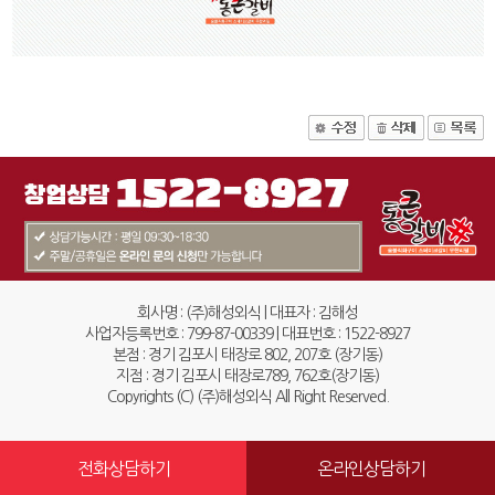
회사명 : (주)해성외식 | 대표자 : 김해성
사업자등록번호 : 799-87-00339 | 대표번호 : 1522-8927
본점 : 경기 김포시 태장로 802, 207호 (장기동)
지점 : 경기 김포시 태장로789, 762호(장기동)
Copyrights (C) (주)해성외식 All Right Reserved.
전화상담하기
온라인상담하기
-->