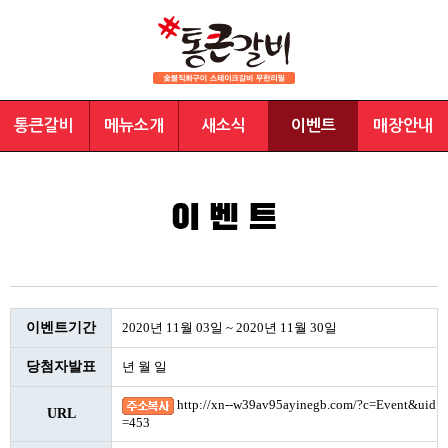
통큰갈비
메뉴소개
새소식
이벤트
매장안내
이벤트기간
2020년 11월 03일 ~ 2020년 11월 30일
당첨자발표
년 월 일
http://xn--w39av95ayinegb.com/?c=Event&uid
URL
=453